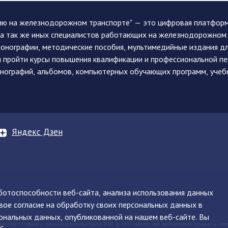
ию на железнодорожном транспорте" — это цифровая платформа
, а так же иных специалистов работающих на железнодорожном
монографии, методические пособия, мультимедийные издания дл
и пройти курсы повышения квалификации и профессиональной п
монографий, альбомов, компьютерных обучающих программ, учеб
Яндекс Дзен
аботоспособности веб-сайта, анализа использования данных
вое согласие на обработку своих персональных данных в
нинская, д. 71
ональных данных, опубликованной на нашем веб-сайте. Вы
 соответствии с законодательством РФ, в том числе, об авторском праве и см