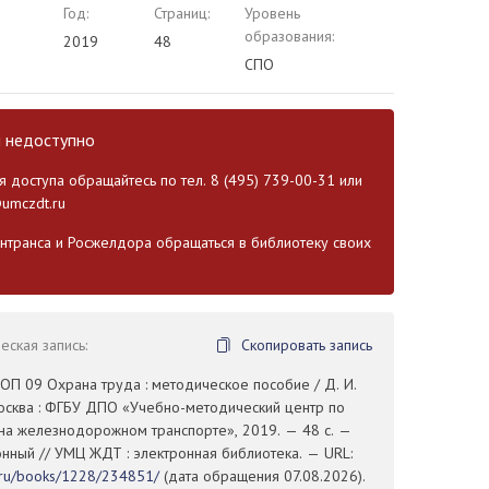
Год:
Страниц:
Уровень
образования:
2019
48
СПО
и недоступно
 доступа обращайтесь по тел. 8 (495) 739-00-31 или
umczdt.ru
транса и Росжелдора обращаться в библиотеку своих
ская запись:
Скопировать запись
 ОП 09 Охрана труда : методическое пособие / Д. И.
осква : ФГБУ ДПО «Учебно-методический центр по
на железнодорожном транспорте», 2019. — 48 с. —
ронный // УМЦ ЖДТ : электронная библиотека. — URL:
t.ru/books/1228/234851/
(дата обращения 07.08.2026).