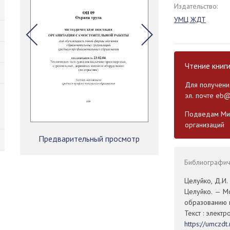
Издательство:
УМЦ ЖДТ
Чтение книг
Для получения
эл. почте
eb@
Подведам Мин
организаций
Предварительный просмотр
Библиографиче
Целуйко, Д.И.
Целуйко. — М
образованию 
Текст : элект
https://umczd