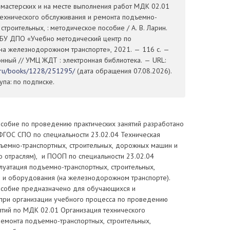
 мастерских и на месте выполнения работ МДК 02.01
технического обслуживания и ремонта подъемно-
 строительных, : методическое пособие / А. В. Ларин.
ГБУ ДПО «Учебно методический центр по
на железнодорожном транспорте», 2021. — 116 с. —
ронный // УМЦ ЖДТ : электронная библиотека. — URL:
t.ru/books/1228/251295/
(дата обращения 07.08.2026).
па: по подписке.
собие по проведению практических занятий разработано
 ФГОС СПО по специальности 23.02.04 Техническая
дъемно-транспортных, строительных, дорожных машин и
о отраслям), и ПООП по специальности 23.02.04
луатация подъемно-транспортных, строительных,
и оборудования (на железнодорожном транспорте).
собие предназначено для обучающихся и
при организации учебного процесса по проведению
ятий по МДК 02.01 Организация технического
ремонта подъемно-транспортных, строительных,