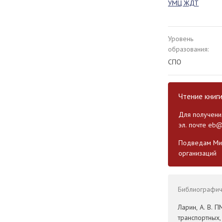
УМЦ ЖДТ
Уровень
образования:
СПО
Чтение книг
Для получения
эл. почте
eb@
Подведам Мин
организаций
Библиографиче
Ларин, А. В. 
транспортных