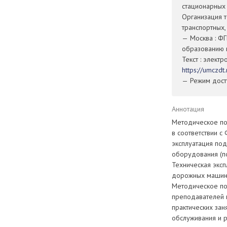
стационарных
Организация 
транспортных,
— Москва : Ф
образованию 
Текст : элект
https://umczd
— Режим досту
Аннотация
Методическое по
в соответствии с
эксплуатация по
оборудования (п
Техническая эксп
дорожных машин 
Методическое по
преподавателей 
практических зан
обслуживания и 