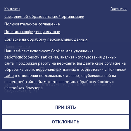
Контакты
Вакансии
Сведения об образовательной организации
Пользовательское соглашение
Политика конфиденциальности
Согласие на обработку персональных данных
Напишите нам
Наш веб-сайт использует Cookies для улучшения
Разработано в Victory
работоспособности веб-сайта, анализа использования данных
сайта. Продолжая работу на веб-сайте, Вы даете свое согласие на
обработку своих персональных данных в соответствии с
Политикой
сайта
в отношении персональных данных, опубликованной на
нашем веб-сайте. Вы можете запретить обработку Cookies в
© 2013-2026 ФГБУ ДПО «УМЦ ЖДТ» 105082, г. Москва, ул.
настройках браузера.
Бакунинская, д. 71
Телефон:
8 (495) 739-00-30
info@umczdt.ru
схема проезда
ПРИНЯТЬ
Все права на материалы, находящиеся на сайте, охраняются в
соответствии с законодательством РФ, в том числе, об авторском
ОТКЛОНИТЬ
праве и смежных правах.