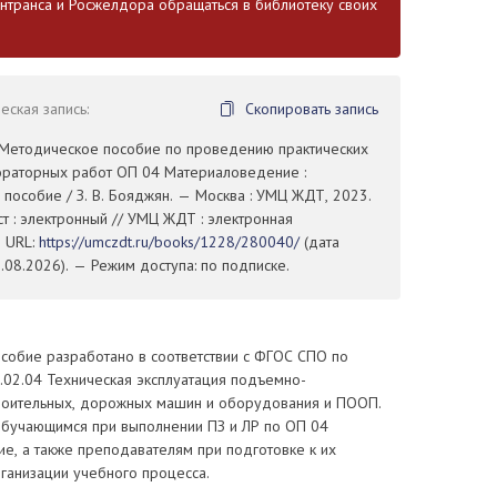
транса и Росжелдора обращаться в библиотеку своих
ская запись:
Скопировать запись
. Методическое пособие по проведению практических
бораторных работ ОП 04 Материаловедение :
пособие / З. В. Бояджян. — Москва : УМЦ ЖДТ, 2023.
ст : электронный // УМЦ ЖДТ : электронная
— URL:
https://umczdt.ru/books/1228/280040/
(дата
08.2026). — Режим доступа: по подписке.
собие разработано в соответствии с ФГОС СПО по
.02.04 Техническая эксплуатация подъемно-
троительных, дорожных машин и оборудования и ПООП.
бучающимся при выполнении ПЗ и ЛР по ОП 04
е, а также преподавателям при подготовке к их
ганизации учебного процесса.