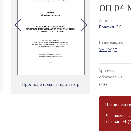
ОП 04 
Авторы
Бояджян З.В.
Издательство:
УМЦ ЖДТ
Уровень
образования:
Предварительный просмотр
СПО
Чтение книг
Для получения
эл. почте
eb@