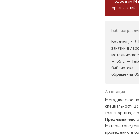
Подведам Мин
организаций
Библиографиче
Бояджян, З.В
занятий и ла
методическое 
— 56 с. — Тек
библиотека. 
обращения 06.
Аннотация
Методическое по
специальности 23
транспортных, с
Предназначено о
Материаловедени
проведению и ор