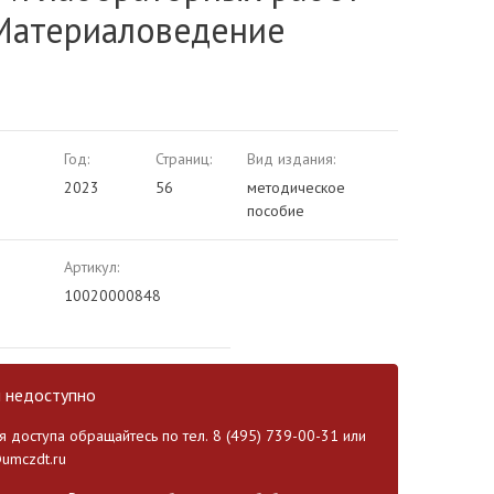
Материаловедение
Год:
Страниц:
Вид издания:
2023
56
методическое
пособие
Артикул:
10020000848
и недоступно
 доступа обращайтесь по тел. 8 (495) 739-00-31 или
umczdt.ru