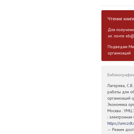
Чтение книг
Для получения
эл. почте
eb@
Подведам Мин
организаций
Библиографиче
Лагерева, С.В
работы для о
организаций 
Экономика орг
Москва : УМЦ 
: электронная
https://umczd
— Режим досту