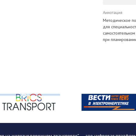
Аннотация
Методическое по
для специальнос
самостоятельном
при планировании
ию на железнодорожном транспорте" — это цифровая платформа