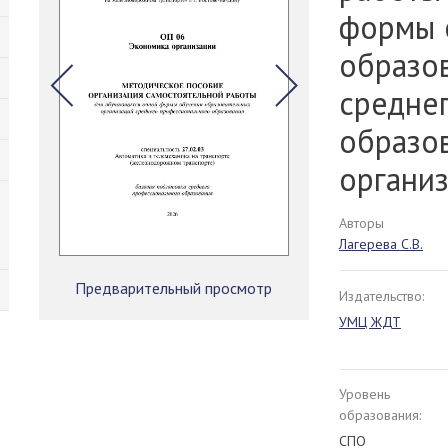
формы 
образо
средне
образо
органи
Авторы
Лагерева С.В.
Предварительный просмотр
Издательство:
УМЦ ЖДТ
Уровень
образования:
СПО