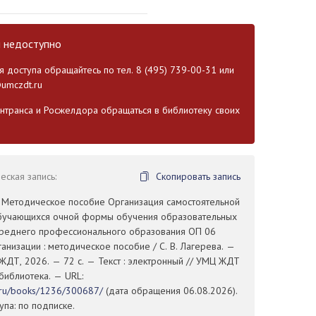
и недоступно
 доступа обращайтесь по тел. 8 (495) 739-00-31 или
umczdt.ru
транса и Росжелдора обращаться в библиотеку своих
ская запись:
Скопировать запись
. Методическое пособие Организация самостоятельной
бучающихся очной формы обучения образовательных
среднего профессионального образования ОП 06
анизации : методическое пособие / С. В. Лагерева. —
ЖДТ, 2026. — 72 с. — Текст : электронный // УМЦ ЖДТ
 библиотека. — URL:
t.ru/books/1236/300687/
(дата обращения 06.08.2026).
па: по подписке.