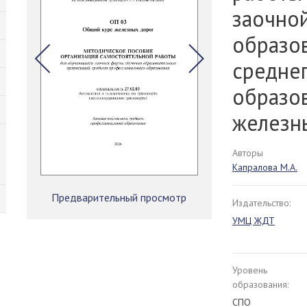
заочно
образо
средне
образо
железн
Авторы
Капралова М.А.
Предварительный просмотр
Издательство:
УМЦ ЖДТ
Уровень
образования:
СПО