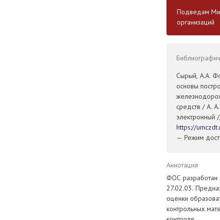
Подведам Мин
организаций
Библиографиче
Сырый, А.А. 
основы постро
железнодорож
средств / А. 
электронный /
https://umczd
— Режим досту
Аннотация
ФОС разработан 
27.02.03. Предна
оценки образова
контрольных мат
контроля.