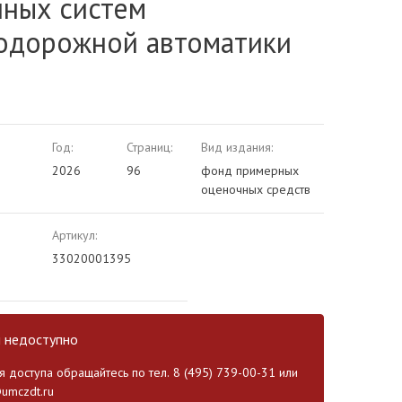
нных систем
одорожной автоматики
Год:
Страниц:
Вид издания:
2026
96
фонд примерных
оценочных средств
Артикул:
33020001395
и недоступно
 доступа обращайтесь по тел. 8 (495) 739-00-31 или
umczdt.ru