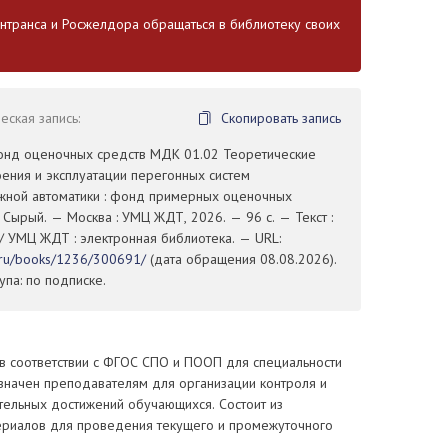
транса и Росжелдора обращаться в библиотеку своих
ская запись:
Скопировать запись
Фонд оценочных средств МДК 01.02 Теоретические
ения и эксплуатации перегонных систем
ной автоматики : фонд примерных оценочных
А. Сырый. — Москва : УМЦ ЖДТ, 2026. — 96 с. — Текст :
/ УМЦ ЖДТ : электронная библиотека. — URL:
t.ru/books/1236/300691/
(дата обращения 08.08.2026).
па: по подписке.
в соответствии с ФГОС СПО и ПООП для специальности
значен преподавателям для организации контроля и
тельных достижений обучающихся. Состоит из
ериалов для проведения текущего и промежуточного