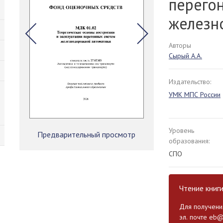
перего
железн
Авторы
Сырый А.А.
Издательство:
УМК МПС России
Уровень
Предварительный просмотр
образования:
СПО
Чтение книг
Для получения
эл. почте
eb@