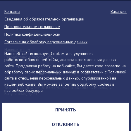
Контакты
Вакансии
Сведения об образовательной организации
Пользовательское соглашение
Политика конфиденциальности
Согласие на обработку персональных данных
Напишите нам
Наш веб-сайт использует Cookies для улучшения
Разработано в Victory
работоспособности веб-сайта, анализа использования данных
сайта. Продолжая работу на веб-сайте, Вы даете свое согласие на
обработку своих персональных данных в соответствии с
Политикой
сайта
в отношении персональных данных, опубликованной на
нашем веб-сайте. Вы можете запретить обработку Cookies в
© 2013-2026 ФГБУ ДПО «УМЦ ЖДТ» 105082, г. Москва, ул.
настройках браузера.
Бакунинская, д. 71
Телефон:
8 (495) 739-00-30
info@umczdt.ru
схема проезда
ПРИНЯТЬ
Все права на материалы, находящиеся на сайте, охраняются в
соответствии с законодательством РФ, в том числе, об авторском
ОТКЛОНИТЬ
праве и смежных правах.