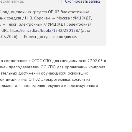
ская запись:
Скопировать запись
 Фонд оценочных средств ОП 02 Электротехника :
х средств / Н. В. Сорочан. — Москва : УМЦ ЖДТ,
. — Текст : электронный // УМЦ ЖДТ : электронная
— URL:
https://umczdt.ru/books/1242/280128/
(дата
08.2026). — Режим доступа: по подписке.
 соответствии с ФГОС СПО для специальности 27.02.03 и
чен преподавателям ОО СПО для организации контроля
вательных достижений обучающихся, освоивших
й дисциплины ОП 02 Электротехника, состоит из
ериалов для проведения текущего и промежуточного