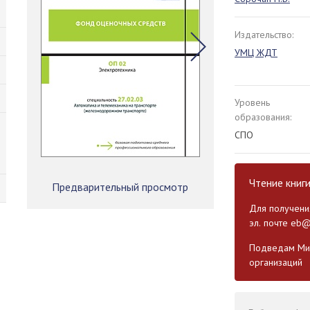
Издательство:
УМЦ ЖДТ
Уровень
образования:
СПО
Чтение книг
Предварительный просмотр
Для получения
эл. почте
eb@
Подведам Мин
организаций