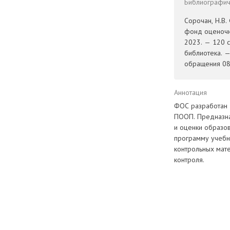
Библиографиче
Сорочан, Н.В.
фонд оценочны
2023. — 120 с
библиотека. 
обращения 08.
Аннотация
ФОС разработан в
ПООП. Предназна
и оценки образо
программу учебно
контрольных мат
контроля.