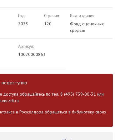
Год:
Страниц:
Вид издания:
2023
120
Фонд оценочных
средств
Артикул:
10020000863
и недоступно
 доступа обращайтесь по тел. 8 (495) 739-00-31 или
umczdt.ru
транса и Росжелдора обращаться в библиотеку своих