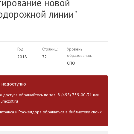
тирование новой
одорожной линии"
Год:
Страниц:
Уровень
образования:
2018
72
СПО
и недоступно
 доступа обращайтесь по тел. 8 (495) 739-00-31 или
umczdt.ru
транса и Росжелдора обращаться в библиотеку своих