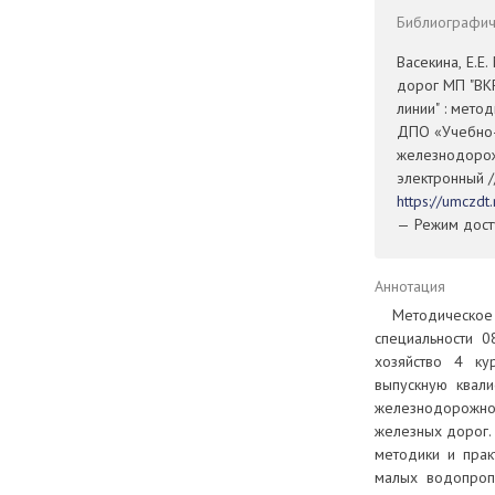
Библиографиче
Васекина, Е.Е
дорог МП "ВК
линии" : мето
ДПО «Учебно-
железнодорожн
электронный /
https://umczd
— Режим досту
Аннотация
Методическое
специальности 0
хозяйство 4 к
выпускную квал
железнодорожно
железных дорог.
методики и прак
малых водопропу