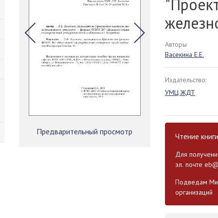
"Проек
железн
Авторы
Васекина Е.Е.
Издательство:
УМЦ ЖДТ
Предварительный просмотр
Чтение книг
Для получения
эл. почте
eb@
Подведам Мин
организаций