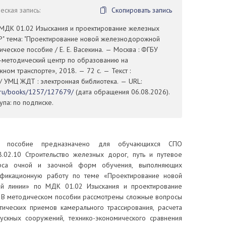
ская запись:
Скопировать запись
. МДК 01.02 Изыскания и проектирование железных
Р" тема: "Проектирование новой железнодорожной
дическое пособие / Е. Е. Васекина. — Москва : ФГБУ
методический центр по образованию на
ом транспорте», 2018. — 72 с. — Текст :
/ УМЦ ЖДТ : электронная библиотека. — URL:
t.ru/books/1257/127679/
(дата обращения 06.08.2026).
па: по подписке.
 пособие предназначено для обучающихся СПО
8.02.10 Строительство железных дорог, путь и путевое
урса очной и заочной форм обучения, выполняющих
ификационную работу по теме «Проектирование новой
й линии» по МДК 01.02 Изыскания и проектирование
 В методическом пособии рассмотрены сложные вопросы
тических приемов камерального трассирования, расчета
скных сооружений, технико-экономического сравнения