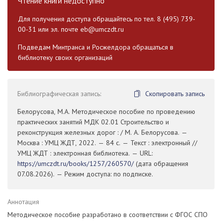
Чтение книги недоступно
Для получения доступа обращайтесь по тел. 8 (495) 739-
00-31 или эл. почте
eb@umczdt.ru
Подведам Минтранса и Росжелдора обращаться в
библиотеку своих организаций
Библиографическая запись:
Скопировать запись
Белорусова, М.А. Методическое пособие по проведению
практических занятий МДК 02.01 Строительство и
реконструкция железных дорог : / М. А. Белорусова. —
Москва : УМЦ ЖДТ, 2022. — 84 с. — Текст : электронный //
УМЦ ЖДТ : электронная библиотека. — URL:
https://umczdt.ru/books/1257/260570/
(дата обращения
07.08.2026). — Режим доступа: по подписке.
Аннотация
Методическое пособие разработано в соответствии с ФГОС СПО