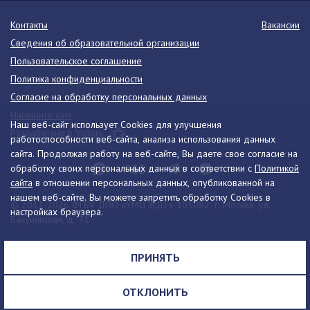
Контакты
Вакансии
Сведения об образовательной организации
Пользовательское соглашение
Политика конфиденциальности
Согласие на обработку персональных данных
Напишите нам
Наш веб-сайт использует Cookies для улучшения
Разработано в Victory
работоспособности веб-сайта, анализа использования данных
сайта. Продолжая работу на веб-сайте, Вы даете свое согласие на
обработку своих персональных данных в соответствии с
Политикой
сайта
в отношении персональных данных, опубликованной на
нашем веб-сайте. Вы можете запретить обработку Cookies в
© 2013-2026 ФГБУ ДПО «УМЦ ЖДТ» 105082, г. Москва, ул.
настройках браузера.
Бакунинская, д. 71
Телефон:
8 (495) 739-00-30
info@umczdt.ru
схема проезда
ПРИНЯТЬ
Все права на материалы, находящиеся на сайте, охраняются в
соответствии с законодательством РФ, в том числе, об авторском
ОТКЛОНИТЬ
праве и смежных правах.