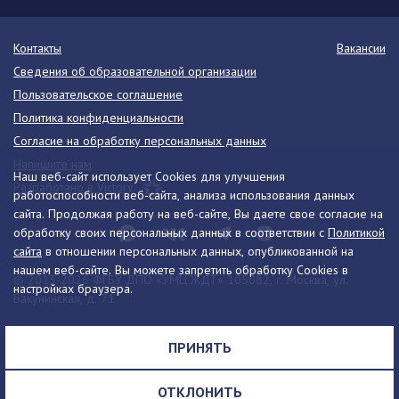
Контакты
Вакансии
Сведения об образовательной организации
Пользовательское соглашение
Политика конфиденциальности
Согласие на обработку персональных данных
Напишите нам
Наш веб-сайт использует Cookies для улучшения
Разработано в Victory
работоспособности веб-сайта, анализа использования данных
сайта. Продолжая работу на веб-сайте, Вы даете свое согласие на
обработку своих персональных данных в соответствии с
Политикой
сайта
в отношении персональных данных, опубликованной на
нашем веб-сайте. Вы можете запретить обработку Cookies в
© 2013-2026 ФГБУ ДПО «УМЦ ЖДТ» 105082, г. Москва, ул.
настройках браузера.
Бакунинская, д. 71
Телефон:
8 (495) 739-00-30
info@umczdt.ru
схема проезда
ПРИНЯТЬ
Все права на материалы, находящиеся на сайте, охраняются в
соответствии с законодательством РФ, в том числе, об авторском
ОТКЛОНИТЬ