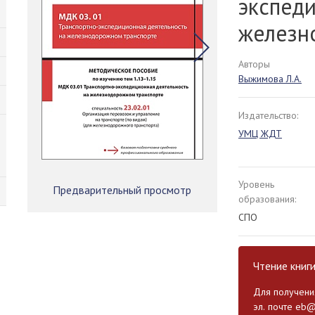
экспеди
железн
Авторы
Выжимова Л.А.
Издательство:
УМЦ ЖДТ
Уровень
Предварительный просмотр
образования:
СПО
Чтение книг
Для получения
эл. почте
eb@