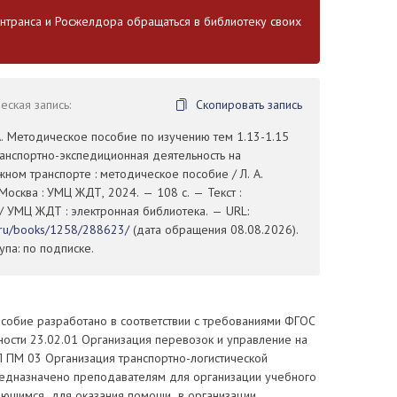
транса и Росжелдора обращаться в библиотеку своих
ская запись:
Скопировать запись
. Методическое пособие по изучению тем 1.13-1.15
анспортно-экспедиционная деятельность на
ом транспорте : методическое пособие / Л. А.
осква : УМЦ ЖДТ, 2024. — 108 с. — Текст :
/ УМЦ ЖДТ : электронная библиотека. — URL:
t.ru/books/1258/288623/
(дата обращения 08.08.2026).
па: по подписке.
собие разработано в соответствии с требованиями ФГОС
ости 23.02.01 Организация перевозок и управление на
П ПМ 03 Организация транспортно-логистической
редназначено преподавателям для организации учебного
ающимся для оказания помощи в организации