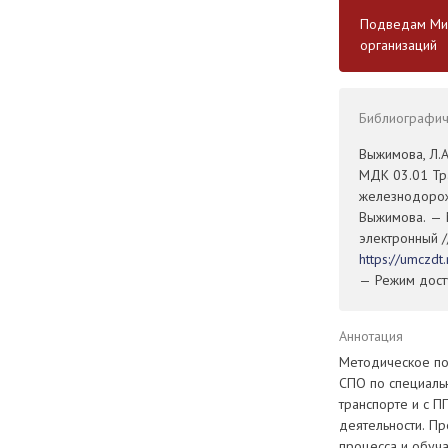
Подведам Мин
организаций
Библиографиче
Выжимова, Л.А
МДК 03.01 Тр
железнодорожн
Выжимова. — М
электронный /
https://umczd
— Режим досту
Аннотация
Методическое по
СПО по специальн
транспорте и с П
деятельности. П
процесса и обуч