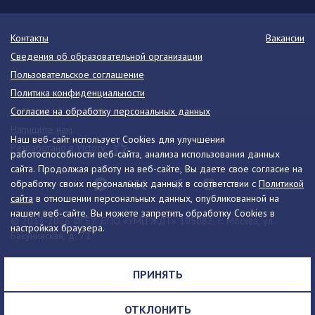
Контакты
Вакансии
Сведения об образовательной организации
Пользовательское соглашение
Политика конфиденциальности
Согласие на обработку персональных данных
Напишите нам
Наш веб-сайт использует Cookies для улучшения
Разработано в Victory
работоспособности веб-сайта, анализа использования данных
сайта. Продолжая работу на веб-сайте, Вы даете свое согласие на
обработку своих персональных данных в соответствии с
Политикой
сайта
в отношении персональных данных, опубликованной на
нашем веб-сайте. Вы можете запретить обработку Cookies в
© 2013-2026 ФГБУ ДПО «УМЦ ЖДТ» 105082, г. Москва, ул.
настройках браузера.
Бакунинская, д. 71
Телефон:
8 (495) 739-00-30
info@umczdt.ru
схема проезда
ПРИНЯТЬ
Все права на материалы, находящиеся на сайте, охраняются в
соответствии с законодательством РФ, в том числе, об авторском
ОТКЛОНИТЬ