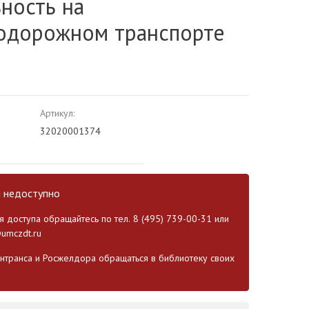
ность на
одорожном транспорте
Артикул:
32020001374
и недоступно
 доступа обращайтесь по тел. 8 (495) 739-00-31 или
umczdt.ru
транса и Росжелдора обращаться в библиотеку своих