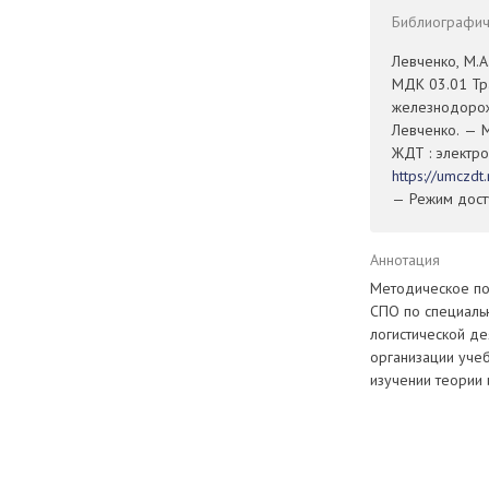
Библиографиче
Левченко, М.А
МДК 03.01 Тр
железнодорожн
Левченко. — М
ЖДТ : электро
https://umczd
— Режим досту
Аннотация
Методическое по
СПО по специальн
логистической д
организации уче
изучении теории 