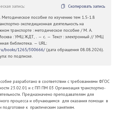
ская запись:
Скопировать запись
. Методическое пособие по изучению тем 1.5-1.8
анспортно-экспедиционная деятельность на
ом транспорте : методическое пособие / М. А.
осква : УМЦ ЖДТ, . — с. — Текст : электронный // УМЦ
нная библиотека. — URL:
t.ru/books/1265/300666/
(дата обращения 08.08.2026).
па: по подписке.
собие разработано в соответствии с требованиями ФГОС
ости 23.02.01 и с ПП ПМ 03 Организация транспортно-
еятельности. Предназначено преподавателям для
бного процесса и обучающимся для оказания помощи в
и подготовке к практическим занятиям.