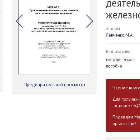
деятель
железн
Авторы
Левченко М.А.
Вид издания:
методическое
пособие
Предварительный просмотр
Чтение книг
Для получения
эл. почте
eb@
Подведам Мин
организаций