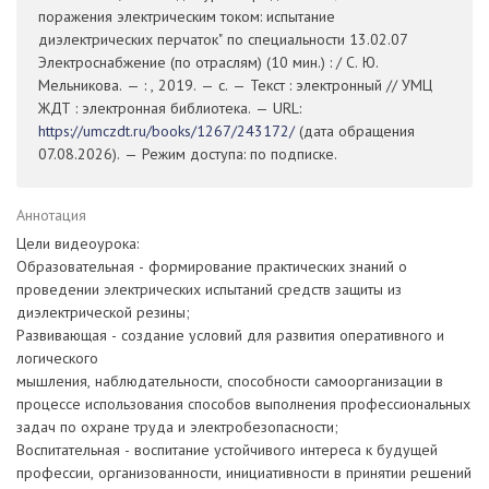
поражения электрическим током: испытание
диэлектрических перчаток" по специальности 13.02.07
Электроснабжение (по отраслям) (10 мин.) : / С. Ю.
Мельникова. — : , 2019. — с. — Текст : электронный // УМЦ
ЖДТ : электронная библиотека. — URL:
https://umczdt.ru/books/1267/243172/
(дата обращения
07.08.2026). — Режим доступа: по подписке.
Аннотация
Цели видеоурока:
Образовательная - формирование практических знаний о
проведении электрических испытаний средств защиты из
диэлектрической резины;
Развивающая - создание условий для развития оперативного и
логического
мышления, наблюдательности, способности самоорганизации в
процессе использования способов выполнения профессиональных
задач по охране труда и электробезопасности;
Воспитательная - воспитание устойчивого интереса к будущей
профессии, организованности, инициативности в принятии решений