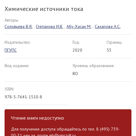
Химические источники тока
Авторы
Соловьева В.Я.
,
Степанова И.В.
,
Абу-Хасан М.
,
Сахарова А.С.
Издательство:
Год:
Страниц:
ПГУПС
2020
53
Вид издания:
Уровень образования:
ВО
ISBN:
978-5-7641-1510-8
Чтение книги недоступно
Для получения доступа обращайтесь по тел. 8 (495) 739-
00-31 или эл. почте
eb@umczdt.ru