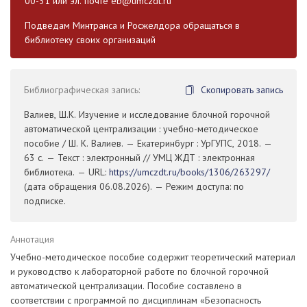
00-31 или эл. почте
eb@umczdt.ru
Подведам Минтранса и Росжелдора обращаться в
библиотеку своих организаций
Библиографическая запись:
Скопировать запись
Валиев, Ш.К. Изучение и исследование блочной горочной
автоматической централизации : учебно-методическое
пособие / Ш. К. Валиев. — Екатеринбург : УрГУПС, 2018. —
63 с. — Текст : электронный // УМЦ ЖДТ : электронная
библиотека. — URL:
https://umczdt.ru/books/1306/263297/
(дата обращения 06.08.2026). — Режим доступа: по
подписке.
Аннотация
Учебно-методическое пособие содержит теоретический материал
и руководство к лабораторной работе по блочной горочной
автоматической централизации. Пособие составлено в
соответствии с программой по дисциплинам «Безопасность