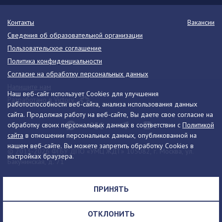
Контакты
Вакансии
Сведения об образовательной организации
Пользовательское соглашение
Политика конфиденциальности
Согласие на обработку персональных данных
Напишите нам
Наш веб-сайт использует Cookies для улучшения
Разработано в Victory
работоспособности веб-сайта, анализа использования данных
сайта. Продолжая работу на веб-сайте, Вы даете свое согласие на
обработку своих персональных данных в соответствии с
Политикой
сайта
в отношении персональных данных, опубликованной на
нашем веб-сайте. Вы можете запретить обработку Cookies в
© 2013-2026 ФГБУ ДПО «УМЦ ЖДТ» 105082, г. Москва, ул.
настройках браузера.
Бакунинская, д. 71
Телефон:
8 (495) 739-00-30
info@umczdt.ru
схема проезда
ПРИНЯТЬ
Все права на материалы, находящиеся на сайте, охраняются в
соответствии с законодательством РФ, в том числе, об авторском
ОТКЛОНИТЬ
праве и смежных правах.