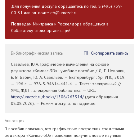
Для получения доступа обращайтесь по тел. 8 (495) 739-
00-31 или эл. почте
eb@umczdt.ru
Подведам Минтранса и Росжелдора обращаться в
библиотеку своих организаций
Библиографическая запись:
Скопировать запись
Савельев, Ю.А. Графические вычисления на основе
редактора «Компас-3D» : учебное пособие / Д. Г. Неволин,
Е. В. Бабич, Ю. А. Савельев. — Екатеринбург : УрГУПС, 2019.
— 196 с. — 978-5-94614-441-4. — Текст : электронный //
УМЦ ЖДТ : электронная библиотека. — URL:
https://umczdt.ru/books/1306/263314/
(дата обращения
08.08.2026). — Режим доступа: по подписке.
Аннотация
В пособии показано, что графические построения средствами
редактора «Компас-3D» позволяют получить новые научные