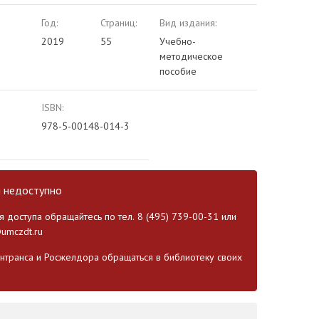
Год:
Страниц:
Вид издания:
2019
55
Учебно-
методическое
пособие
ISBN:
978-5-00148-014-3
и недоступно
 доступа обращайтесь по тел. 8 (495) 739-00-31 или
umczdt.ru
транса и Росжелдора обращаться в библиотеку своих