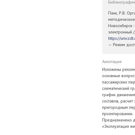
Библиографиче
Панк, Р.В. Ор
методическое 
Новосибирск :
электронный /
https://umczd
— Режим досту
Аннотация
Изложены рекоме
основные вопрос
пассажирских пе
схематический гр
график движения
составов, расчет
пригородным пер
проектировании.
Предназначено д
«Эксплуатация ж