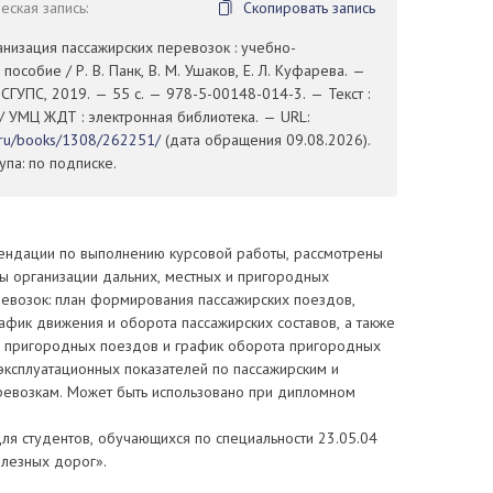
ская запись:
Скопировать запись
ганизация пассажирских перевозок : учебно-
пособие / Р. В. Панк, В. М. Ушаков, Е. Л. Куфарева. —
 СГУПС, 2019. — 55 с. — 978-5-00148-014-3. — Текст :
/ УМЦ ЖДТ : электронная библиотека. — URL:
t.ru/books/1308/262251/
(дата обращения 09.08.2026).
па: по подписке.
ндации по выполнению курсовой работы, рассмотрены
ы организации дальних, местных и пригородных
ревозок: план формирования пассажирских поездов,
афик движения и оборота пассажирских составов, а также
 пригородных поездов и график оборота пригородных
 эксплуатационных показателей по пассажирским и
евозкам. Может быть использовано при дипломном
ля студентов, обучающихся по специальности 23.05.04
елезных дорог».