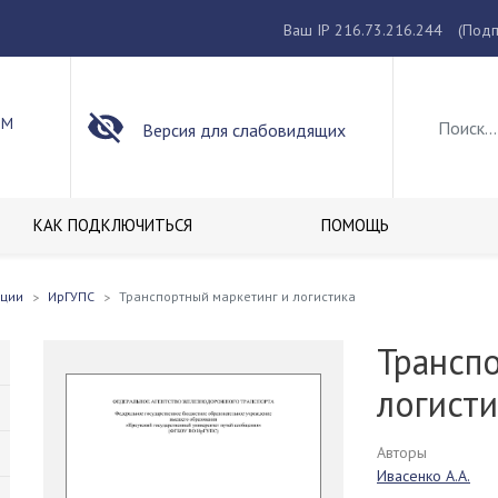
Ваш IP 216.73.216.244
(Подп
ОМ
Версия для слабовидящих
КАК ПОДКЛЮЧИТЬСЯ
ПОМОЩЬ
кции
ИрГУПС
Транспортный маркетинг и логистика
Трансп
логисти
Авторы
Ивасенко А.А.