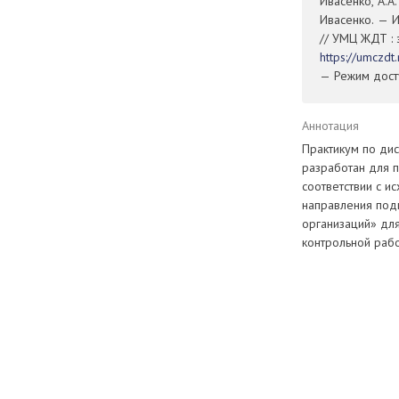
Ивасенко, А.А.
Ивасенко. — И
// УМЦ ЖДТ : 
https://umczd
— Режим досту
Аннотация
Практикум по дис
разработан для 
соответствии с 
направления под
организаций» для
контрольной рабо