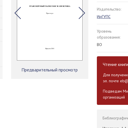
Издательство:
ИрГУПС
Уровень
образования:
ВО
Чтение книг
Предварительный просмотр
Для получения
эл. почте
eb@
Подведам Мин
организаций
Библиографиче