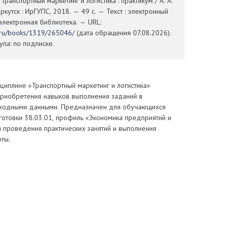
 Транспортный маркетинг и логистика : практикум / А. А.
ркутск : ИрГУПС, 2018. — 49 с. — Текст : электронный
электронная библиотека. — URL:
t.ru/books/1319/265046/
(дата обращения 07.08.2026).
па: по подписке.
циплине «Транспортный маркетинг и логистика»
приобретения навыков выполнения заданий в
исходными данными. Предназначен для обучающихся
готовки 38.03.01, профиль «Экономика предприятий и
 проведения практических занятий и выполнения
ты.