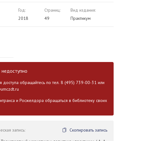
Год:
Страниц:
Вид издания:
2018
49
Практикум
и недоступно
 доступа обращайтесь по тел. 8 (495) 739-00-31 или
umczdt.ru
транса и Росжелдора обращаться в библиотеку своих
ская запись:
Скопировать запись