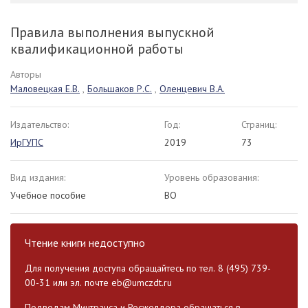
Правила выполнения выпускной
квалификационной работы
Авторы
Маловецкая Е.В.
,
Большаков Р.С.
,
Оленцевич В.А.
Издательство:
Год:
Страниц:
ИрГУПС
2019
73
Вид издания:
Уровень образования:
Учебное пособие
ВО
Чтение книги недоступно
Для получения доступа обращайтесь по тел. 8 (495) 739-
00-31 или эл. почте
eb@umczdt.ru
Подведам Минтранса и Росжелдора обращаться в