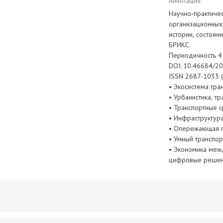
Аннотация
Научно-практиче
организационных,
истории, состоян
БРИКС.
Периодичность 4
DOI: 10.46684/20
ISSN 2687-1033 (
• Экосистема тра
• Урбанистика, т
• Транспортные с
• Инфраструктура
• Опережающая п
• Умный транспор
• Экономика межд
цифровые решени