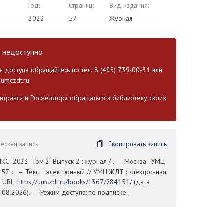
Год:
Страниц:
Вид издания:
2023
57
Журнал
и недоступно
 доступа обращайтесь по тел. 8 (495) 739-00-31 или
umczdt.ru
транса и Росжелдора обращаться в библиотеку своих
ская запись:
Скопировать запись
КС. 2023. Том 2. Выпуск 2 : журнал / . — Москва : УМЦ
57 с. — Текст : электронный // УМЦ ЖДТ : электронная
— URL:
https://umczdt.ru/books/1367/284151/
(дата
08.2026). — Режим доступа: по подписке.