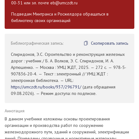
00-31 или эл. почте
eb@umczdt.ru
Подведам Минтранса и Росжелдора обращаться в
библиотеку своих организаций
Библиографическая запись:
Скопировать запись
Спиридонов, Э.С. Строительство и реконструкция железных
дорог : учебник / Б. А. Волков, Э. С. Спиридонов, И. А.
Артюшенко. — Москва : УМЦ ЖДТ, 2025. — 272 с. — 978-5-
907836-20-4. — Текст : электронный // УМЦ ЖДТ :
электронная библиотека. — URL:
https://umczdt.ru/books/937/296791/
(дата обращения
09.08.2026). — Режим доступа: по подписке.
Аннотация
В данном учебнике изложены основы проектирования
организации и производства работ по сооружению
железнодорожного пути, зданий и сооружений, электрификации
линий. Приведены справочные и нормативные материалы,