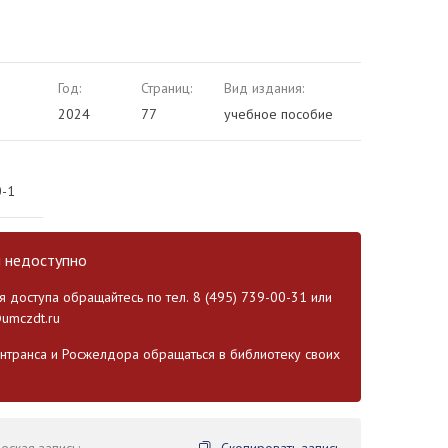
Год:
Страниц:
Вид издания:
2024
77
учебное пособие
0-1
и недоступно
 доступа обращайтесь по тел. 8 (495) 739-00-31 или
umczdt.ru
транса и Росжелдора обращаться в библиотеку своих