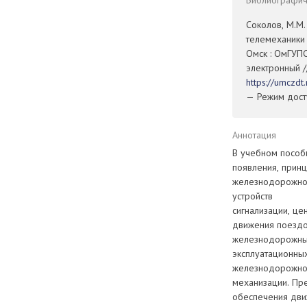
Библиографиче
Соколов, М.М
телемеханики 
Омск : ОмГУПС
электронный /
https://umczd
— Режим досту
Аннотация
В учебном пособ
появления, прин
железнодорожной
устройств
сигнализации, це
движения поездов
железнодорожных
эксплуатационных
железнодорожног
механизации. Пр
обеспечения дви