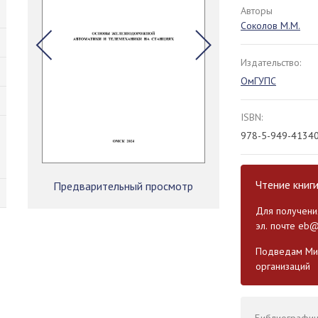
Авторы
Соколов М.М.
Издательство:
ОмГУПС
ISBN:
978-5-949-4134
Чтение книг
Предварительный просмотр
Для получения
эл. почте
eb@
Подведам Мин
организаций