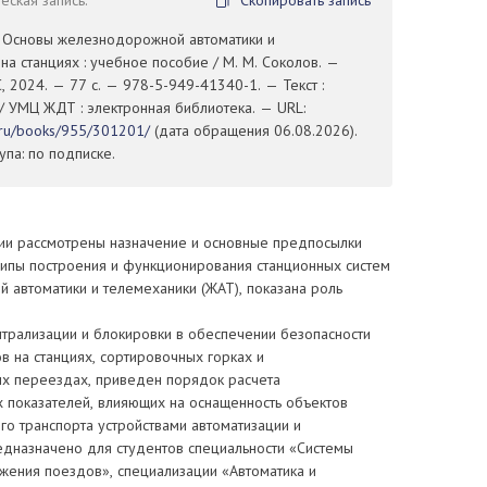
ская запись:
Скопировать запись
. Основы железнодорожной автоматики и
на станциях : учебное пособие / М. М. Соколов. —
, 2024. — 77 с. — 978-5-949-41340-1. — Текст :
/ УМЦ ЖДТ : электронная библиотека. — URL:
t.ru/books/955/301201/
(дата обращения 06.08.2026).
па: по подписке.
ии рассмотрены назначение и основные предпосылки
ципы построения и функционирования станционных систем
 автоматики и телемеханики (ЖАТ), показана роль
нтрализации и блокировки в обеспечении безопасности
 на станциях, сортировочных горках и
 переездах, приведен порядок расчета
 показателей, влияющих на оснащенность объектов
о транспорта устройствами автоматизации и
едназначено для студентов специальности «Системы
жения поездов», специализации «Автоматика и