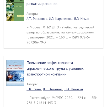
развитии регионов
Авторы:
А.Т. Романова
,
И.В. Карапетянц
,
В.В. Ильин
– Москва : ФГБУ ДПО «Учебно методический
центр по образованию на железнодорожном
транспорте», 2021. – 160 c. – ISBN 978-5-
907206-79-3
Повышение эффективности
управленческого труда в условиях
транспортной компании
Авторы:
С.В. Рачек
,
Я.В. Хоменко
,
Ю.А. Пикалин
– Екатеринбург : УрГУПС, 2020. – 224 c. – ISBN
978-5-94614-493-3