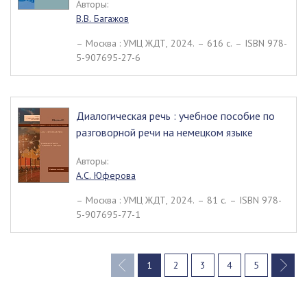
Авторы:
В.В. Багажов
– Москва : УМЦ ЖДТ, 2024. – 616 c. – ISBN 978-
5-907695-27-6
Диалогическая речь : учебное пособие по
разговорной речи на немецком языке
Авторы:
А.С. Юферова
– Москва : УМЦ ЖДТ, 2024. – 81 c. – ISBN 978-
5-907695-77-1
1
2
3
4
5
(current)