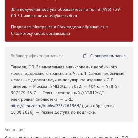
Для получения доступа обращайтесь по тел. 8 (495) 739-
00-31 или эл. почте
eb@umczdt.ru
Подведам Минтранса и Росжелдора обращаться в
библиотеку своих организаций
Библиографическая запись:
Скопировать запись
Танкеев, С.В. Занимательная энциклопедия необычного
железнодорожного транспорта. Часть 1. Самые необычные
железные дороги : научно-популярное издание / С. В.
Танкеев. — Москва : УМЦ ЖДТ, 2022. — 404 с. — 978-5-
907479-48-7. — Текст : электронный // УМЦ ЖДТ :
электронная библиотека. — URL:
https://umczdt.ru/books/973/261964/
(дата обращения
10.08.2026). — Режим доступа: по подписке.
Аннотация
В данной книге приведен обзор гениальных проектов конца XVIII,