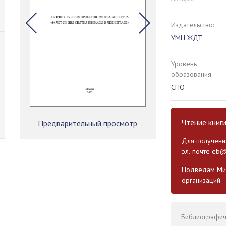
Издательство:
УМЦ ЖДТ
Уровень
образования:
СПО
Чтение книг
Предварительный просмотр
Для получения
эл. почте
eb@
Подведам Мин
организаций
Библиографиче