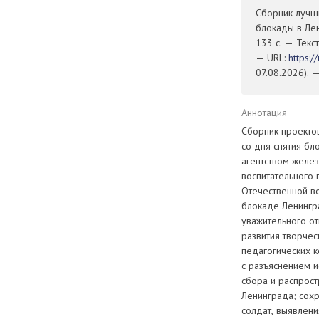
Сборник лучши
блокады в Лен
133 с. — Текс
— URL:
https:
07.08.2026). 
Аннотация
Сборник проекто
со дня снятия б
агентством желе
воспитательного 
Отечественной в
блокаде Ленингр
уважительного о
развития творче
педагогических к
с разъяснением и
сбора и распрос
Ленинграда; сохр
солдат, выявлени