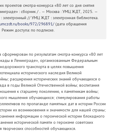
х проектов смотра-конкурса «80 лет со дня снятия
инграде» : сборник / . — Москва : УМЦ ЖДТ, 2025. —
т : электронный // УМЦ ЖДТ : электронная библиотека.
//umczdt.ru/books/972/296891/
(дата обращения
— Режим доступа: по подписке.
в сформирован по результатам смотра-конкурса «80 лет
локады в Ленинграде», организованным Федеральным
знодорожного транспорта в целях повышения
потенциала исторического наследия Великой
ойны; расширения исторических знаний обучающихся о
ада в годы Великой Отечественной войны; воспитания
тношения к старшему поколению, к памятникам войны;
ского мышления обучающихся; стимулирования работы
оллективов по пропаганде памятных дат в истории России
стории их возникновения и значимости для нашей страны;
транения информации о героической истории блокадного
анения исторической памяти о героизме советских
я творческих способностей обучающихся.