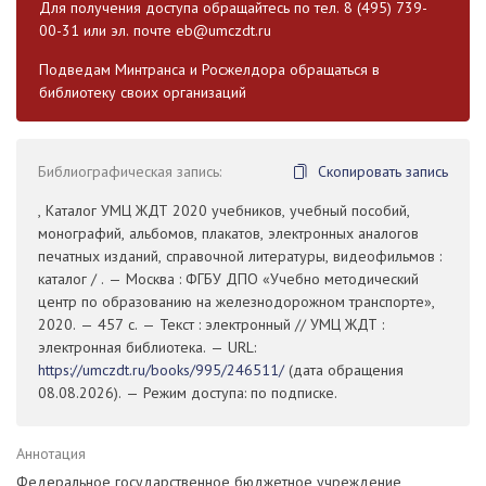
Для получения доступа обращайтесь по тел. 8 (495) 739-
00-31 или эл. почте
eb@umczdt.ru
Подведам Минтранса и Росжелдора обращаться в
библиотеку своих организаций
Библиографическая запись:
Скопировать запись
, Каталог УМЦ ЖДТ 2020 учебников, учебный пособий,
монографий, альбомов, плакатов, электронных аналогов
печатных изданий, справочной литературы, видеофильмов :
каталог / . — Москва : ФГБУ ДПО «Учебно методический
центр по образованию на железнодорожном транспорте»,
2020. — 457 с. — Текст : электронный // УМЦ ЖДТ :
электронная библиотека. — URL:
https://umczdt.ru/books/995/246511/
(дата обращения
08.08.2026). — Режим доступа: по подписке.
Аннотация
Федеральное государственное бюджетное учреждение