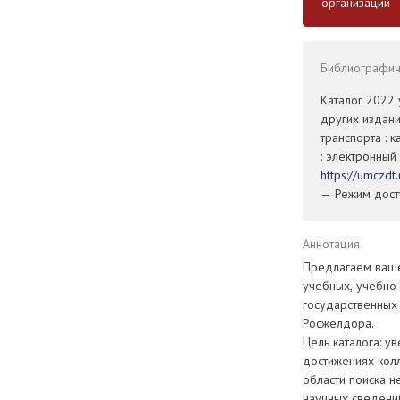
организаций
Библиографиче
Каталог 2022 
других издан
транспорта : 
: электронный
https://umczd
— Режим досту
Аннотация
Предлагаем ваше
учебных, учебно-
государственных
Росжелдора.
Цель каталога: у
достижениях колл
области поиска 
научных сведений