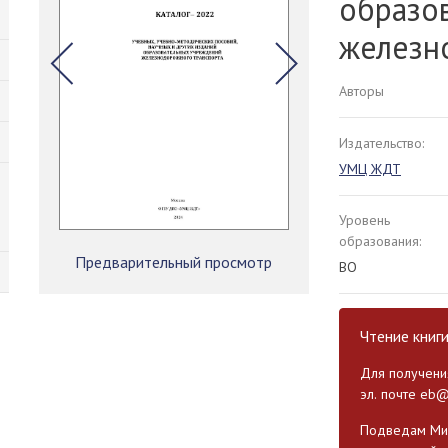
образо
железн
Авторы
Издательство:
УМЦ ЖДТ
Уровень
образования:
Предварительный просмотр
ВО
Чтение книг
Для получения
эл. почте
eb@
Подведам Мин