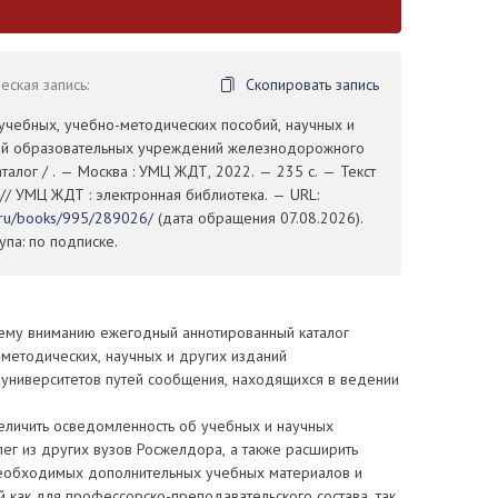
ская запись:
Скопировать запись
учебных, учебно-методических пособий, научных и
ий образовательных учреждений железнодорожного
каталог / . — Москва : УМЦ ЖДТ, 2022. — 235 с. — Текст
 // УМЦ ЖДТ : электронная библиотека. — URL:
t.ru/books/995/289026/
(дата обращения 07.08.2026).
па: по подписке.
му вниманию ежегодный аннотированный каталог
методических, научных и других изданий
 университетов путей сообщения, находящихся в ведении
величить осведомленность об учебных и научных
ег из других вузов Росжелдора, а также расширить
необходимых дополнительных учебных материалов и
 как для профессорско-преподавательского состава, так