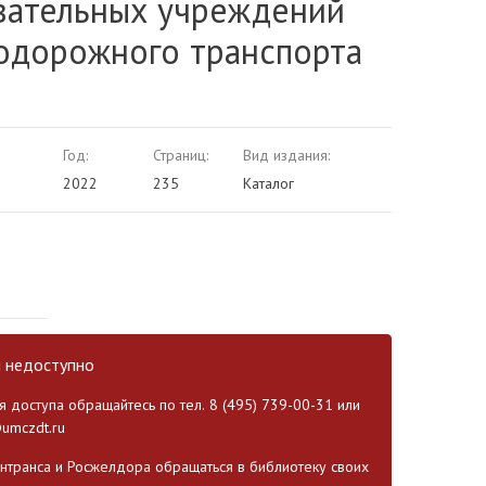
вательных учреждений
одорожного транспорта
Год:
Страниц:
Вид издания:
2022
235
Каталог
и недоступно
 доступа обращайтесь по тел. 8 (495) 739-00-31 или
umczdt.ru
транса и Росжелдора обращаться в библиотеку своих