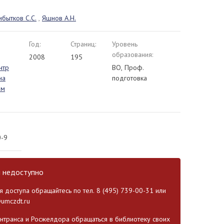
бытков С.С.
,
Яшнов А.Н.
Год:
Страниц:
Уровень
образования:
2008
195
нтр
ВО, Проф.
на
подготовка
ом
0-9
и недоступно
 доступа обращайтесь по тел. 8 (495) 739-00-31 или
umczdt.ru
транса и Росжелдора обращаться в библиотеку своих