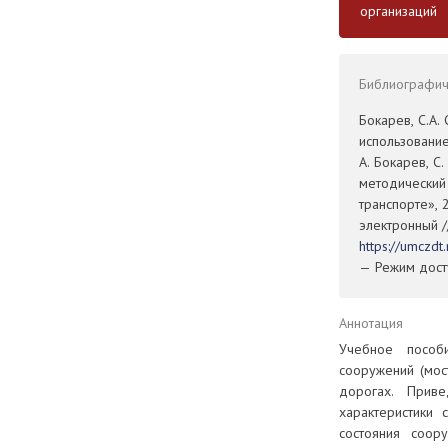
организаций
Библиографиче
Бокарев, С.А.
использование
А. Бокарев, С
методический
транспорте», 
электронный /
https://umczd
— Режим досту
Аннотация
Учебное пособ
сооружений (мос
дорогах. Приве
характеристики 
состояния соор