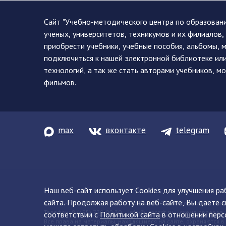
Сайт "Учебно-методического центра по образован
ученых, университетов, техникумов и их филиалов
приобрести учебники, учебные пособия, альбомы, 
подключиться к нашей электронной библиотеке ил
технологий, а так же стать авторами учебников, 
фильмов.
max
вконтакте
telegram
Наш веб-сайт использует Cookies для улучшения р
сайта. Продолжая работу на веб-сайте, Вы даете с
© 2013-2026 ФГБУ ДПО «УМЦ ЖДТ» 105082, г. Москва, ул. Баку
Телефон:
8 (495) 739-00-30
info@umczdt.ru
схема проезда
соответствии с
Политикой сайта
в отношении перс
Все права на материалы, находящиеся на сайте, охраняются в