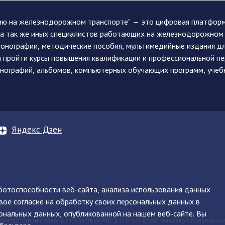
ию на железнодорожном транспорте" — это цифровая платформа
, а так же иных специалистов работающих на железнодорожном
монографии, методические пособия, мультимедийные издания дл
и пройти курсы повышения квалификации и профессиональной п
монографий, альбомов, компьютерных обучающих программ, учеб
Яндекс Дзен
аботоспособности веб-сайта, анализа использования данных
вое согласие на обработку своих персональных данных в
нинская, д. 71
ональных данных, опубликованной на нашем веб-сайте. Вы
 соответствии с законодательством РФ, в том числе, об авторском праве и см