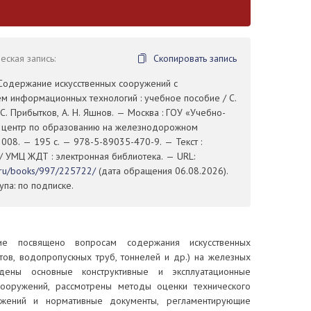
ская запись:
Скопировать запись
 Содержание искусственных сооружений с
м информационных технологий : учебное пособие / С.
. С. Прибытков, А. Н. Яшнов. — Москва : ГОУ «Учебно-
 центр по образованию на железнодорожном
2008. — 195 с. — 978-5-89035-470-9. — Текст :
/ УМЦ ЖДТ : электронная библиотека. — URL:
t.ru/books/997/225722/
(дата обращения 06.08.2026).
па: по подписке.
ие посвящено вопросам содержания искусственных
тов, водопропускных труб, тоннелей и др.) на железных
дены основные конструктивные и эксплуатационные
сооружений, рассмотрены методы оценки технического
ужений и нормативные документы, регламентирующие