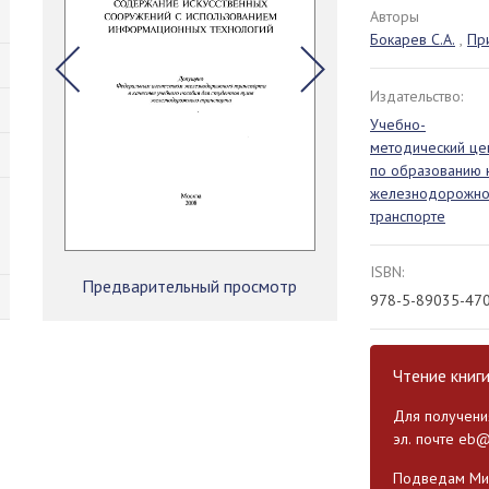
Авторы
Бокарев С.А.
,
При
Издательство:
Учебно-
методический це
по образованию 
железнодорожн
транспорте
ISBN:
Предварительный просмотр
978-5-89035-47
Чтение книг
Для получения
эл. почте
eb@
Подведам Мин