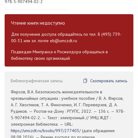
978-5-907494-02-2
Чтение книги недоступно
Для получения доступа обращайтесь по тел. 8 (495) 739-
00-31 или эл. почте
eb@umczdt.ru
Подведам Минтранса и Росжелдора обращаться в
библиотеку своих организаций
Библиографическая запись:
Скопировать запись
Фирсов, В.А. Безопасность жизнедеятельности в
чрезвычайных ситуациях : учебное пособие / В. А. Фирсов,
А. Г. Хвостиков, Т. А. Финоченко, И. Г. Переверзев, Д. А.
Рудиков. — Ростов-на-Дону : РГУПС, 2022. — 136 с. — 978-
5-907494-02-2. — Текст : электронный // УМЦ ЖДТ :
электронная библиотека. — URL:
https://umczdt.ru/books/997/277403/
(дата обращения
08.08.2026). — Режим доступа: по подписке.