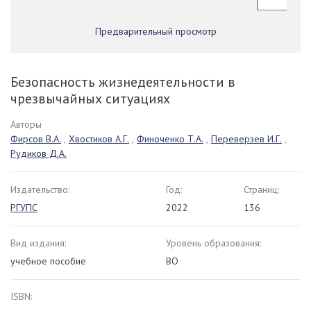
Предварительный просмотр
Безопасность жизнедеятельности в
чрезвычайных ситуациях
Авторы
Фирсов В.А.
,
Хвостиков А.Г.
,
Финоченко Т.А.
,
Переверзев И.Г.
,
Рудиков Д.А.
Издательство:
Год:
Страниц:
РГУПС
2022
136
Вид издания:
Уровень образования:
учебное пособие
ВО
ISBN: