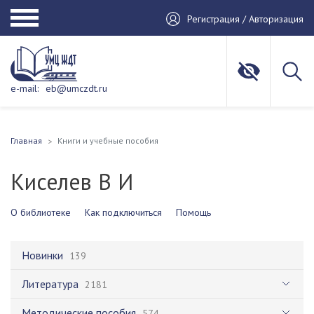
Регистрация / Авторизация
e-mail:
eb@umczdt.ru
Главная
Книги и учебные пособия
Киселев В И
О библиотеке
Как подключиться
Помощь
Новинки
139
Литература
2181
Методические пособия
574