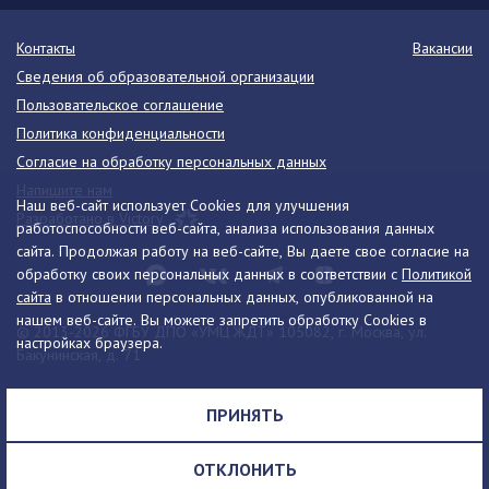
Контакты
Вакансии
Сведения об образовательной организации
Пользовательское соглашение
Политика конфиденциальности
Согласие на обработку персональных данных
Напишите нам
Наш веб-сайт использует Cookies для улучшения
Разработано в Victory
работоспособности веб-сайта, анализа использования данных
сайта. Продолжая работу на веб-сайте, Вы даете свое согласие на
обработку своих персональных данных в соответствии с
Политикой
сайта
в отношении персональных данных, опубликованной на
нашем веб-сайте. Вы можете запретить обработку Cookies в
© 2013-2026 ФГБУ ДПО «УМЦ ЖДТ» 105082, г. Москва, ул.
настройках браузера.
Бакунинская, д. 71
Телефон:
8 (495) 739-00-30
info@umczdt.ru
схема проезда
ПРИНЯТЬ
Все права на материалы, находящиеся на сайте, охраняются в
соответствии с законодательством РФ, в том числе, об авторском
ОТКЛОНИТЬ
праве и смежных правах.