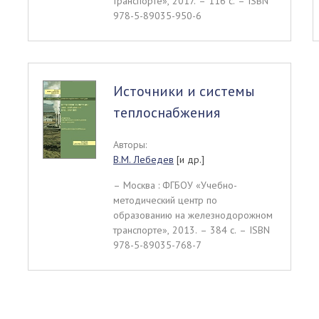
транспорте», 2017. – 116 c. – ISBN
978-5-89035-950-6
Источники и системы
теплоснабжения
Авторы:
В.М. Лебедев
[и др.]
– Москва : ФГБОУ «Учебно-
методический центр по
образованию на железнодорожном
транспорте», 2013. – 384 c. – ISBN
978-5-89035-768-7