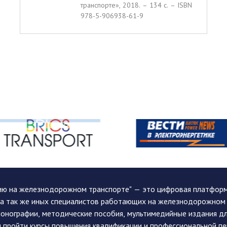
транспорте», 2018. – 134 c. – ISBN
978-5-906938-61-9
ию на железнодорожном транспорте" — это цифровая платформа
, а так же иных специалистов работающих на железнодорожном
монографии, методические пособия, мультимедийные издания дл
и пройти курсы повышения квалификации и профессиональной п