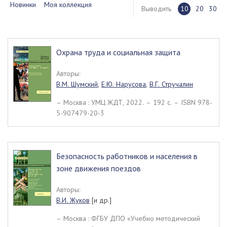
Новинки
Моя коллекция
Выводить
10
20
30
Охрана труда и социальная защита
Авторы:
В.М. Шумский
,
Е.Ю. Нарусова
,
В.Г. Стручалин
– Москва : УМЦ ЖДТ, 2022. – 192 c. – ISBN 978-
5-907479-20-3
Безопасность работников и населения в
зоне движения поездов
Авторы:
В.И. Жуков
[и др.]
– Москва : ФГБУ ДПО «Учебно методический