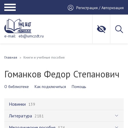
Регистрация / Авторизация
e-mail:
eb@umczdt.ru
Главная
Книги и учебные пособия
Гоманков Федор Степанович
О библиотеке
Как подключиться
Помощь
Новинки
139
Литература
2181
Методические пособия
574