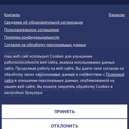
Контакты
Вакансии
Сведения об образовательной организации
Пользовательское соглашение
Политика конфиденциальности
Согласие на обработку персональных данных
Напишите нам
Наш веб-сайт использует Cookies для улучшения
Разработано в Victory
работоспособности веб-сайта, анализа использования данных
сайта. Продолжая работу на веб-сайте, Вы даете свое согласие на
обработку своих персональных данных в соответствии с
Политикой
сайта
в отношении персональных данных, опубликованной на
нашем веб-сайте. Вы можете запретить обработку Cookies в
© 2013-2026 ФГБУ ДПО «УМЦ ЖДТ» 105082, г. Москва, ул.
настройках браузера.
Бакунинская, д. 71
Телефон:
8 (495) 739-00-30
info@umczdt.ru
схема проезда
ПРИНЯТЬ
Все права на материалы, находящиеся на сайте, охраняются в
соответствии с законодательством РФ, в том числе, об авторском
ОТКЛОНИТЬ
праве и смежных правах.