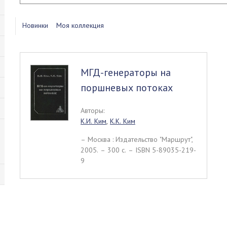
Новинки
Моя коллекция
МГД-генераторы на
поршневых потоках
Авторы:
К.И. Ким
,
К.К. Ким
– Москва : Издательство "Маршрут",
2005. – 300 c. – ISBN 5-89035-219-
9