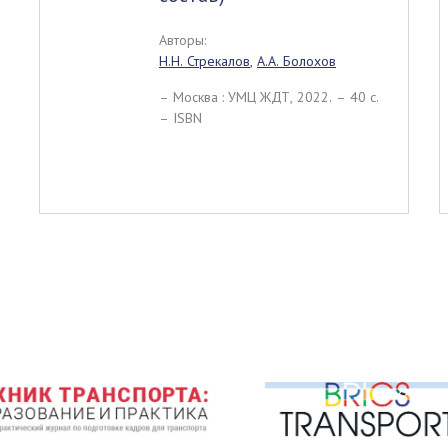
Авторы:
Н.Н. Стрекалов
,
А.А. Болохов
– Москва : УМЦ ЖДТ, 2022. – 40 c.
– ISBN