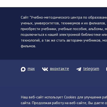
Сайт "Учебно-методического центра по образован
ученых, университетов, техникумов и их филиалов
приобрести учебники, учебные пособия, альбомы, 
подключиться к нашей электронной библиотеке ил
технологий, а так же стать авторами учебников, 
фильмов.
max
вконтакте
telegram
Наш веб-сайт использует Cookies для улучшения р
сайта. Продолжая работу на веб-сайте, Вы даете с
© 2013-2026 ФГБУ ДПО «УМЦ ЖДТ» 105082, г. Москва, ул. Баку