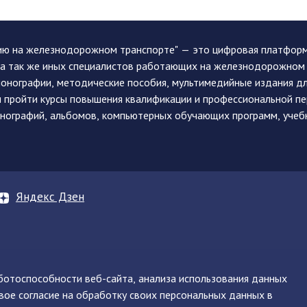
ию на железнодорожном транспорте" — это цифровая платформа
, а так же иных специалистов работающих на железнодорожном
монографии, методические пособия, мультимедийные издания дл
и пройти курсы повышения квалификации и профессиональной п
монографий, альбомов, компьютерных обучающих программ, учеб
Яндекс Дзен
аботоспособности веб-сайта, анализа использования данных
вое согласие на обработку своих персональных данных в
нинская, д. 71