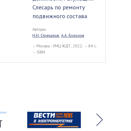
Слесарь по ремонту
подвижного состава
Авторы:
Н.Н. Стрекалов
,
А.А. Болохов
– Москва : УМЦ ЖДТ, 2022. – 84 c.
– ISBN