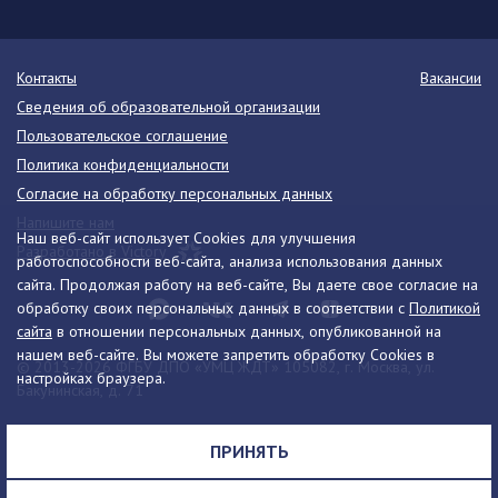
Контакты
Вакансии
Сведения об образовательной организации
Пользовательское соглашение
Политика конфиденциальности
Согласие на обработку персональных данных
Напишите нам
Наш веб-сайт использует Cookies для улучшения
Разработано в Victory
работоспособности веб-сайта, анализа использования данных
сайта. Продолжая работу на веб-сайте, Вы даете свое согласие на
обработку своих персональных данных в соответствии с
Политикой
сайта
в отношении персональных данных, опубликованной на
нашем веб-сайте. Вы можете запретить обработку Cookies в
© 2013-2026 ФГБУ ДПО «УМЦ ЖДТ» 105082, г. Москва, ул.
настройках браузера.
Бакунинская, д. 71
Телефон:
8 (495) 739-00-30
info@umczdt.ru
схема проезда
ПРИНЯТЬ
Все права на материалы, находящиеся на сайте, охраняются в
соответствии с законодательством РФ, в том числе, об авторском