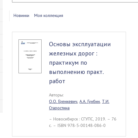
Новинки
Моя коллекция
Основы эксплуатации
железных дорог :
практикум по
выполнению практ.
работ
Авторы:
О.О. Гренкевич
,
А.А. Гунбин
,
Т.И.
Старостина
– Новосибирск : СГУПС, 2019. – 76
c. – ISBN 978-5-00148-086-0