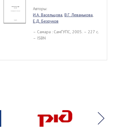
Авторы:
И.А. Васельцова
,
В.Г. Леванькова
,
Е.Д. Безруков
– Самара : СамГУПС, 2005. – 227 c.
– ISBN