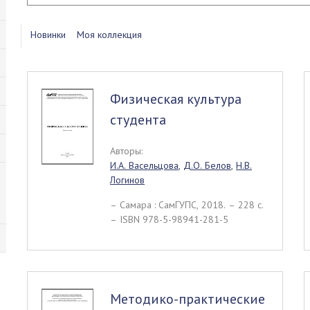
Новинки
Моя коллекция
Физическая культура
студента
Авторы:
И.А. Васельцова
,
Д.О. Белов
,
Н.В.
Логинов
– Самара : СамГУПС, 2018. – 228 c.
– ISBN 978-5-98941-281-5
Методико-практические