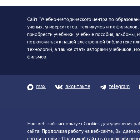
Сайт "Учебно-методического центра по образован
ученых, университетов, техникумов и их филиалов
приобрести учебники, учебные пособия, альбомы, 
подключиться к нашей электронной библиотеке ил
технологий, а так же стать авторами учебников, 
фильмов.
max
вконтакте
telegram
Наш веб-сайт использует Cookies для улучшения р
сайта. Продолжая работу на веб-сайте, Вы даете с
© 2013-2026 ФГБУ ДПО «УМЦ ЖДТ» 105082, г. Москва, ул. Баку
Телефон:
8 (495) 739-00-30
info@umczdt.ru
схема проезда
соответствии с
Политикой сайта
в отношении перс