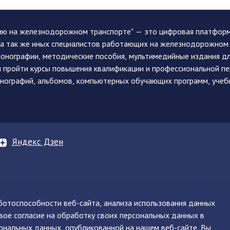
ию на железнодорожном транспорте" — это цифровая платформа
, а так же иных специалистов работающих на железнодорожном
монографии, методические пособия, мультимедийные издания дл
и пройти курсы повышения квалификации и профессиональной п
монографий, альбомов, компьютерных обучающих программ, учеб
Яндекс Дзен
аботоспособности веб-сайта, анализа использования данных
вое согласие на обработку своих персональных данных в
нинская, д. 71
ональных данных, опубликованной на нашем веб-сайте. Вы