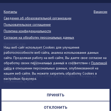
Контакты
Вакансии
Сведения об образовательной организации
Пользовательское соглашение
Политика конфиденциальности
Согласие на обработку персональных данных
Напишите нам
Наш веб-сайт использует Cookies для улучшения
Разработано в Victory
работоспособности веб-сайта, анализа использования данных
сайта. Продолжая работу на веб-сайте, Вы даете свое согласие на
обработку своих персональных данных в соответствии с
Политикой
сайта
в отношении персональных данных, опубликованной на
нашем веб-сайте. Вы можете запретить обработку Cookies в
© 2013-2026 ФГБУ ДПО «УМЦ ЖДТ» 105082, г. Москва, ул.
настройках браузера.
Бакунинская, д. 71
Телефон:
8 (495) 739-00-30
info@umczdt.ru
схема проезда
ПРИНЯТЬ
Все права на материалы, находящиеся на сайте, охраняются в
соответствии с законодательством РФ, в том числе, об авторском
ОТКЛОНИТЬ
праве и смежных правах.