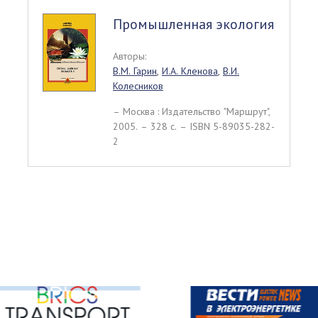
Промышленная экология
Авторы:
В.М. Гарин
,
И.А. Кленова
,
В.И.
Колесников
– Москва : Издательство "Маршрут",
2005. – 328 c. – ISBN 5-89035-282-
2