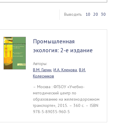
Выводить
10
20
30
Промышленная
экология: 2-е издание
Авторы:
В.М. Гарин
,
И.А. Кленова
,
В.И.
Колесников
– Москва : ФГБОУ «Учебно-
методический центр по
образованию на железнодорожном
транспорте», 2015. – 360 c. – ISBN
978-5-89035-960-5