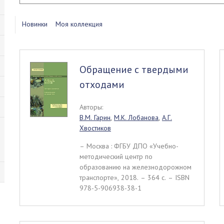
Новинки
Моя коллекция
Обращение с твердыми
отходами
Авторы:
В.М. Гарин
,
М.К. Лобанова
,
А.Г.
Хвостиков
– Москва : ФГБУ ДПО «Учебно-
методический центр по
образованию на железнодорожном
транспорте», 2018. – 364 c. – ISBN
978-5-906938-38-1