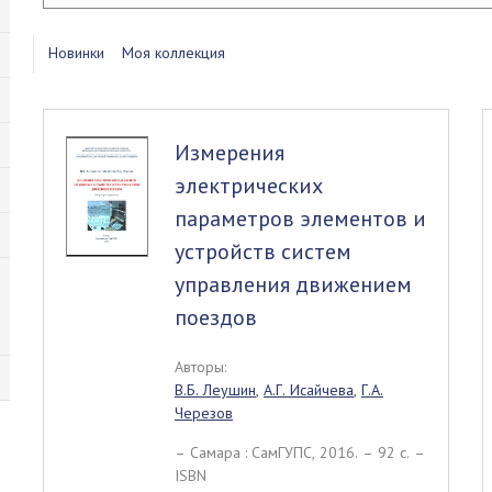
Новинки
Моя коллекция
Измерения
электрических
параметров элементов и
устройств систем
управления движением
поездов
Авторы:
В.Б. Леушин
,
А.Г. Исайчева
,
Г.А.
Черезов
– Самара : СамГУПС, 2016. – 92 c. –
ISBN