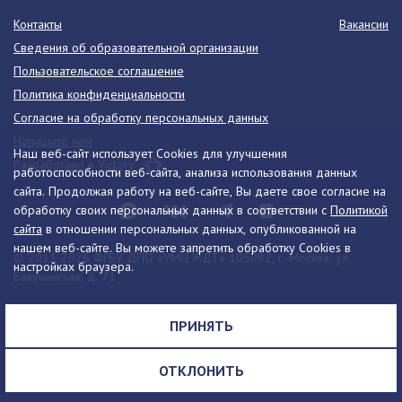
Контакты
Вакансии
Сведения об образовательной организации
Пользовательское соглашение
Политика конфиденциальности
Согласие на обработку персональных данных
Напишите нам
Наш веб-сайт использует Cookies для улучшения
Разработано в Victory
работоспособности веб-сайта, анализа использования данных
сайта. Продолжая работу на веб-сайте, Вы даете свое согласие на
обработку своих персональных данных в соответствии с
Политикой
сайта
в отношении персональных данных, опубликованной на
нашем веб-сайте. Вы можете запретить обработку Cookies в
© 2013-2026 ФГБУ ДПО «УМЦ ЖДТ» 105082, г. Москва, ул.
настройках браузера.
Бакунинская, д. 71
Телефон:
8 (495) 739-00-30
info@umczdt.ru
схема проезда
ПРИНЯТЬ
Все права на материалы, находящиеся на сайте, охраняются в
соответствии с законодательством РФ, в том числе, об авторском
ОТКЛОНИТЬ
праве и смежных правах.