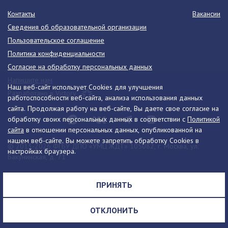
Контакты
Вакансии
Сведения об образовательной организации
Пользовательское соглашение
Политика конфиденциальности
Согласие на обработку персональных данных
Напишите нам
Наш веб-сайт использует Cookies для улучшения
Разработано в Victory
работоспособности веб-сайта, анализа использования данных
сайта. Продолжая работу на веб-сайте, Вы даете свое согласие на
обработку своих персональных данных в соответствии с
Политикой
сайта
в отношении персональных данных, опубликованной на
нашем веб-сайте. Вы можете запретить обработку Cookies в
© 2013-2026 ФГБУ ДПО «УМЦ ЖДТ» 105082, г. Москва, ул.
настройках браузера.
Бакунинская, д. 71
Телефон:
8 (495) 739-00-30
info@umczdt.ru
схема проезда
ПРИНЯТЬ
Все права на материалы, находящиеся на сайте, охраняются в
соответствии с законодательством РФ, в том числе, об авторском
ОТКЛОНИТЬ
праве и смежных правах.