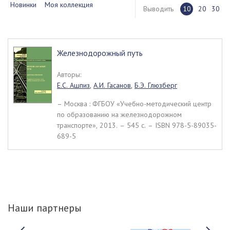
Новинки
Моя коллекция
Выводить
10
20
30
Железнодорожный путь
Авторы:
Е.С. Ашпиз
,
А.И. Гасанов
,
Б.Э. Глюзберг
– Москва : ФГБОУ «Учебно-методический центр
по образованию на железнодорожном
транспорте», 2013. – 545 c. – ISBN 978-5-89035-
689-5
Наши партнеры